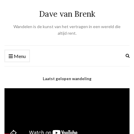
Dave van Brenk
Wandelen is de kunst van het vertragen in een wereld die
altijd rent.
Ex
Menu
se
fo
Laatst gelopen wandeling