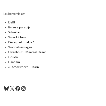
Leuke verslagen
Delft
Bylaers paradijs
Schokland
Woudrichem
Pieterpad boekje 1
Wandelverslagen
Ulvenhout – Meersel-Dreef
Gouda
Haarlem
6. Amersfoort – Baarn
Bluesky
X
Facebook
Instagram