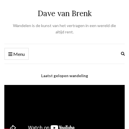
Dave van Brenk
Wandelen is de kunst van het vertragen in een wereld die
altijd rent.
Ex
Menu
se
fo
Laatst gelopen wandeling