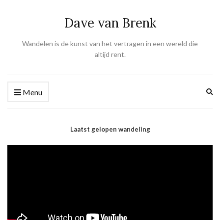
Dave van Brenk
Wandelen is de kunst van het vertragen in een wereld die
altijd rent.
Ex
Menu
se
fo
Laatst gelopen wandeling