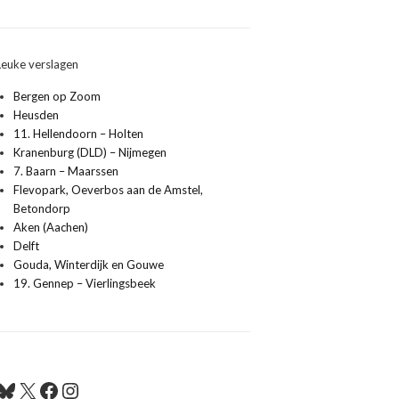
Leuke verslagen
Bergen op Zoom
Heusden
11. Hellendoorn – Holten
Kranenburg (DLD) – Nijmegen
7. Baarn – Maarssen
Flevopark, Oeverbos aan de Amstel,
Betondorp
Aken (Aachen)
Delft
Gouda, Winterdijk en Gouwe
19. Gennep – Vierlingsbeek
Bluesky
X
Facebook
Instagram